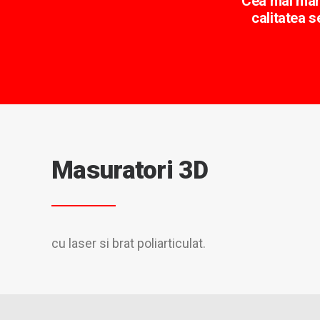
Cea mai mare
calitatea s
Masuratori 3D
cu laser si brat poliarticulat.