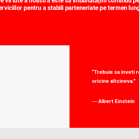
 virtute a noastră este să îmbunătățim continuu p
erviciilor pentru a stabili parteneriate pe termen lung 
“Trebuie sa inveti r
oricine altcineva.”
― Albert Einstein