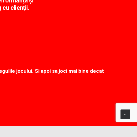
erformanța și
cu clienții.
egulile jocului. Si apoi sa joci mai bine decat